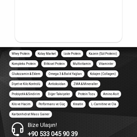
Whey Protein
Kolay Market
İzole Protein
Kazein (Süt Proteini)
Kompleks Protein
Bitkisel Protein
Multivitamin
Vitaminler
Glukozamin & Eklem
Omega 3 & Balık Yağları
Kolajen (Collagen)
Diyet ve Kilo Kontrolü
Antioksidan
ZMA & Mineraller
Probiyotik & Sindirim
Diğer Takviyeler
Protein Tozu
Amino Asit
Kilo ve Hacim
Performans ve Güç
Kreatin
L-Carnitine ve Cla
Karbonhidrat Mass Gainer
Bize Ulaşın!
+90 533 045 90 39